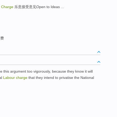
 Charge
乐意接受意见Open to Ideas ...
务费
ce this argument too vigorously, because they know it will
al
Labour
charge
that they intend to privatise the National