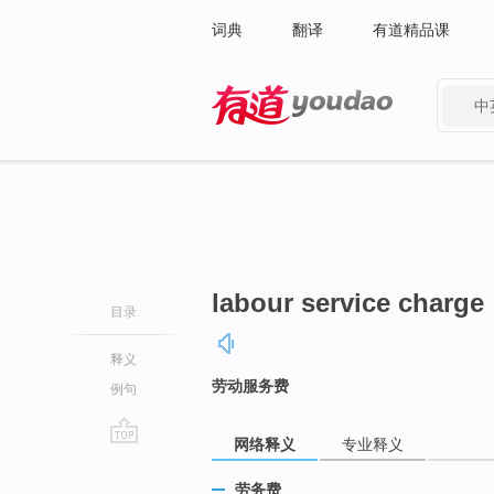
词典
翻译
有道精品课
中
有道 - 网易旗下搜索
labour service charge
目录
释义
劳动服务费
例句
网络释义
专业释义
go
top
劳务费