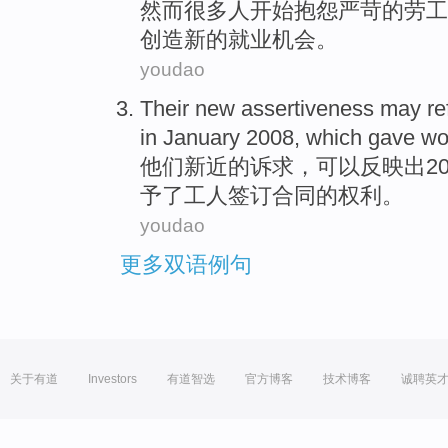
然而
很多人
开始
抱怨
严苛的
劳工
创造
新的
就业机会
。
youdao
Their
new assertiveness
may
re
in
January
2008,
which
gave
wo
他们
新近
的诉求，
可以
反映
出2
予了
工人
签订合同的权利。
youdao
更多双语例句
关于有道
Investors
有道智选
官方博客
技术博客
诚聘英