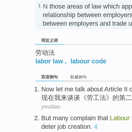
N
those areas of law which appe
1.
relationship between employer
between employers and trad
同近义词
劳动法
labor law
,
labour code
双语例句
权威例句
Now let
me
talk about
Article
II
现在
我
来
谈谈
《
劳工
法
》的
第二
youdao
But
many
complain that
Labour
deter
job
creation
.