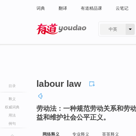
词典
翻译
有道精品课
云笔记
中英
有道 - 网易旗下搜索
labour law
目录
释义
劳动法：一种规范劳动关系和劳
权威词典
用法
益和维护社会公平正义。
例句
网络释义
专业释义
英英释义