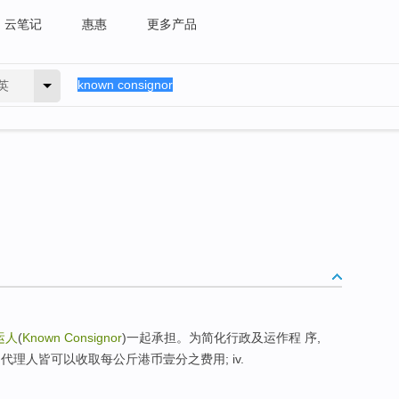
云笔记
惠惠
更多产品
英
运人
(
Known Consignor
)一起承担。为简化行政及运作程 序,
代理人皆可以收取每公斤港币壹分之费用; iv.