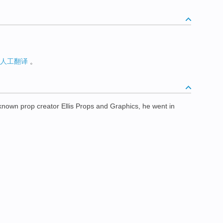
人工翻译
。
nown prop creator Ellis Props and Graphics, he went in