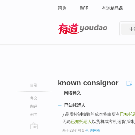
词典
翻译
有道精品课
中
有道 - 网易旗下搜索
known consignor
目录
网络释义
释义
已知托运人
翻译
) 品质控制抽验的成本将由所有
已知托
例句
无论
已知托运人
以货机或客机运货,管制
基于28个网页
-
相关网页
go