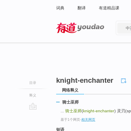
词典
翻译
有道精品课
中
有道 - 网易旗下搜索
knight-enchanter
目录
网络释义
释义
骑士巫师
...
骑士巫师
(
knight-enchanter
) 灵刃(spi
go
基于1个网页
-
相关网页
top
短语