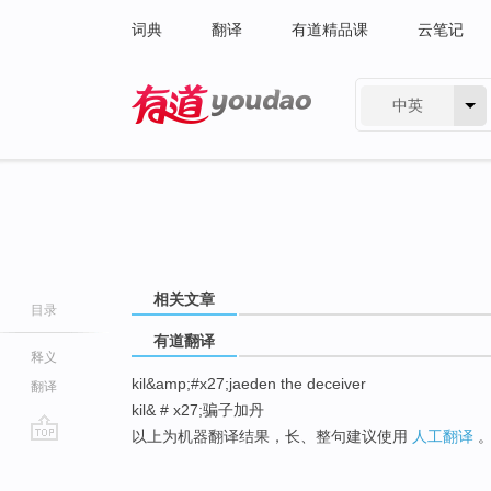
词典
翻译
有道精品课
云笔记
中英
有道 - 网易旗下搜索
相关文章
目录
有道翻译
释义
kil&amp;#x27;jaeden the deceiver
翻译
kil& # x27;骗子加丹
以上为机器翻译结果，长、整句建议使用
人工翻译
go
top