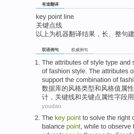
有道翻译
top
key point line
关键点线
以上为机器翻译结果，长、整句
双语例句
权威例句
The
attributes
of
style
type
and
s
of
fashion
style. The attributes 
support the combination of fash
数据库
的
风格
类型
和
风格值
属性
计
，
关键
线
和
关键点
属性字段用
youdao
The
key
point
to
solve the
right
balance
point
,
while
to
observe