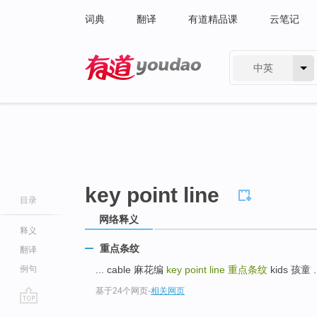
词典
翻译
有道精品课
云笔记
中英
有道 - 网易旗下搜索
key point line
目录
网络释义
释义
重点条纹
翻译
例句
... cable 麻花编
key point line
重点条纹
kids 孩童 ..
基于24个网页
-
相关网页
go