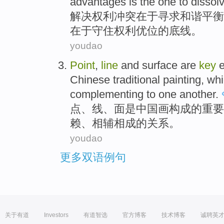
advantages
is the
one to dissol
解决
权利
冲突
在于
寻求
和谐
平衡
在于守
住权利
优
位的
底线
。
youdao
Point
,
line
and
surface
are
key
Chinese traditional painting
, wh
complementing to
one
another.
点
、
线
、
面
是
中国画
构成
的
重要
赖
、相
辅
相成的关系。
youdao
更多双语例句
关于有道
Investors
有道智选
官方博客
技术博客
诚聘英