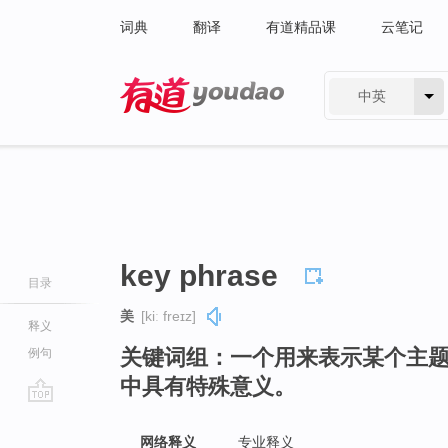
词典
翻译
有道精品课
云笔记
中英
有道 - 网易旗下搜索
key phrase
目录
美
[kiː freɪz]
释义
关键词组：一个用来表示某个主
例句
中具有特殊意义。
go
top
网络释义
专业释义