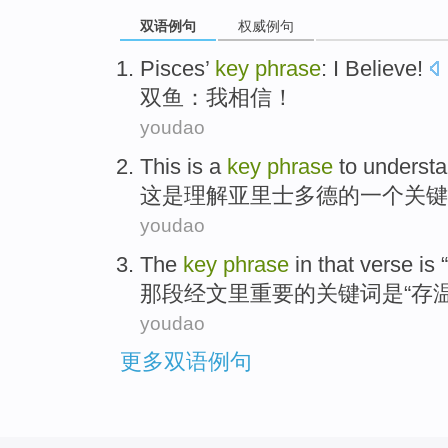
双语例句
权威例句
Pisces’
key
phrase
:
I
Believe
!
双鱼
：
我
相信
！
youdao
This
is
a
key
phrase
to
underst
这
是
理解
亚里士多德
的
一个
关键
youdao
The
key
phrase
in that
verse
is
“
那段
经文里
重要
的
关键词
是
“
存
youdao
更多双语例句