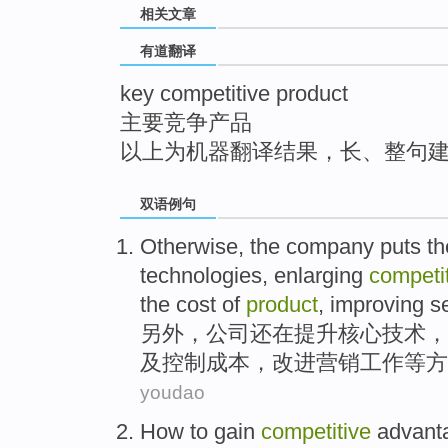
相关文章
top
有道翻译
key competitive product
主要竞争产品
以上为机器翻译结果，长、整句
双语例句
Otherwise
,
the company
puts t
technologies
,
enlarging
competi
the
cost
of
product
,
improving
se
另外
，
公司
还
在
提升
核心
技术
，
及控制
成本
，
改进
营销
工作
等
方
youdao
How
to
gain
competitive
advant