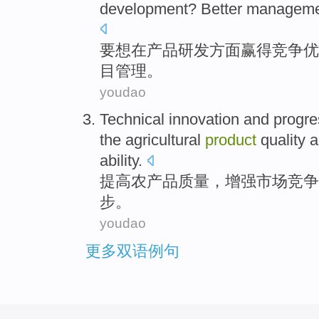
development
? Better
manageme
要
想
在
产品
研发
方面
赢得
竞争
优
目
管理
。
youdao
Technical
innovation
and
progre
the
agricultural
product
quality
a
ability
.
提高
农产品
质量
，
增强
市场
竞争
步
。
youdao
更多双语例句