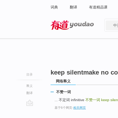
词典
翻译
有道精品课
中
有道 - 网易旗下搜索
keep silentmake no 
目录
网络释义
释义
不赞一词
翻译
... 不定词 infinitive
不赞一词
keep sil
基于6个网页
-
相关网页
go
top