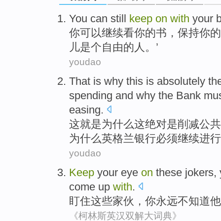
You
can
still
keep
on
with
your
你
可以
继续
看
你
的
书
，保持你的
儿是个自由的人。’
youdao
That
is
why
this
is absolutely
th
spending
and
why
the Bank
mu
easing
.
这
就是
为什么
这
绝对
是
削减
公共
为什么
英格兰
银行
必须
继续
进行
youdao
Keep
your eye
on
these
jokers
,
come up
with
.
盯住
这些
家伙
，
你
永远不
知道
他
《柯林斯英汉双解大词典》