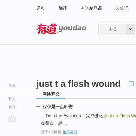
词典
翻译
有道精品课
云笔记
中英
有道 - 网易旗下搜索
just t a flesh wound
目录
网络释义
释义
仅仅是一点轻伤
翻译
... Do o the Evolution – 完成进化
Just t a Flesh 
在都在一起 ...
go
基于1个网页
-
相关网页
top