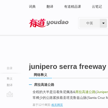
词典
翻译
有道精品课
云笔记
中英
有道 - 网易旗下搜索
junipero serra freeway
目录
网络释义
释义
席拉高速公路
翻译
全程的大半是沿着朱尼佩洛&
席拉高速公路
(
Junipe
常稀少的公路紧挨着圣塔克鲁兹山脉(Santa Cruz Mo
go
基于12个网页
-
相关网页
top