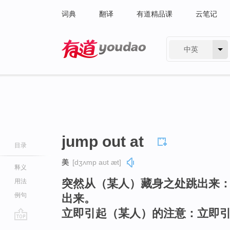
词典
翻译
有道精品课
云笔记
中英
有道 - 网易旗下搜索
jump out at
目录
美
[dʒʌmp aʊt æt]
释义
突然从（某人）藏身之处跳出来
用法
例句
出来。
立即引起（某人）的注意：立即
go