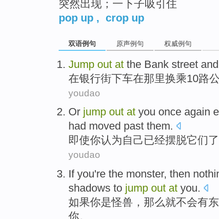
突然出现；一下子吸引住
pop up
,
crop up
双语例句
原声例句
权威例句
Jump
out
at
the
Bank
street
an
在
银行
街
下车
在那里
换乘
10
路
youdao
Or
jump
out
at
you once again
e
had
moved past
them
.
即使
你
认为
自己
已经
摆脱
它们
了
youdao
If
you
're
the monster
,
then
nothi
shadows
to
jump
out
at
you
.
如果
你
是
怪兽
，
那么
就
不会
有
东
你。