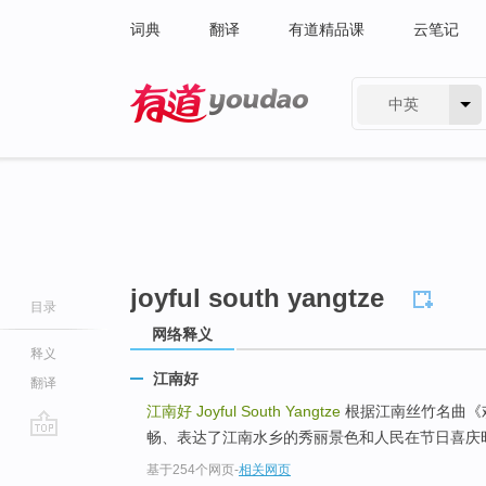
词典
翻译
有道精品课
云笔记
中英
有道 - 网易旗下搜索
joyful south yangtze
目录
网络释义
释义
江南好
翻译
江南好
Joyful South Yangtze
根据江南丝竹名曲《
畅、表达了江南水乡的秀丽景色和人民在节日喜庆
go
基于254个网页
-
相关网页
top