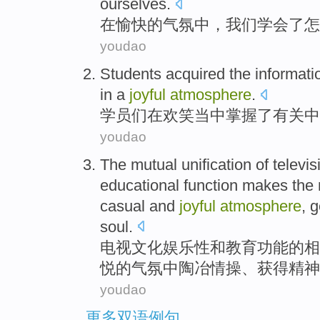
ourselves.
在
愉快
的
气氛中
，
我们
学会了
怎
youdao
Students
acquired
the
informati
in
a
joyful
atmosphere
.
学员们
在欢笑当中
掌握
了
有关
中
youdao
The
mutual
unification
of
televis
educational
function
makes
the
casual
and
joyful
atmosphere
,
g
soul
.
电视
文化
娱乐性
和
教育
功能
的
相
悦
的
气氛中
陶冶情操、
获得
精神
youdao
更多双语例句