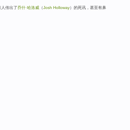
有人传出了
乔什·哈洛威
（
Josh Holloway
）的死讯，甚至有鼻