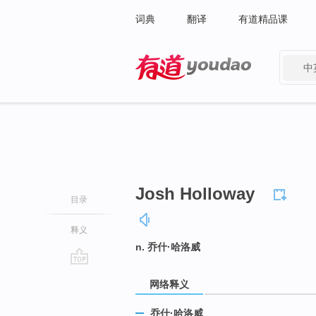
词典
翻译
有道精品课
中
有道 - 网易旗下搜索
Josh Holloway
目录
释义
n. 乔什·哈洛威
go
网络释义
top
乔什·哈洛威