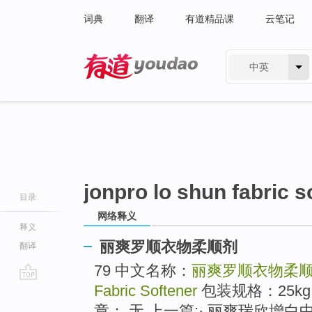
词典
翻译
有道精品课
云笔记
中英
有道 - 网易旗下搜索
jonpro lo shun fabric s
目录
网络释义
释义
丽爽罗顺衣物柔顺剂
翻译
79 中文名称：
丽爽罗顺衣物柔
Fabric Softener
包装规格：25kg
go
top
章： 无 上一篇:· 丽爽瑞欣增白中和剂 2