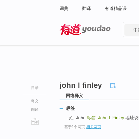
词典
翻译
有道精品课
中
有道 - 网易旗下搜索
john l finley
目录
网络释义
释义
标签
翻译
... 姓: John
标签
:
John L Finley
地址说明:
基于1个网页
-
相关网页
go
top