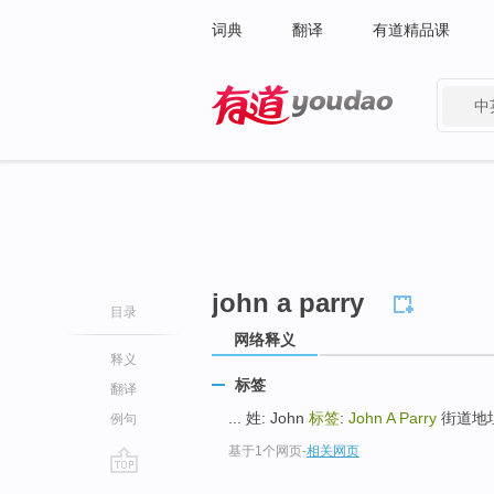
词典
翻译
有道精品课
中
有道 - 网易旗下搜索
john a parry
目录
网络释义
释义
标签
翻译
... 姓: John
标签
:
John A Parry
街道地址: 
例句
基于1个网页
-
相关网页
go