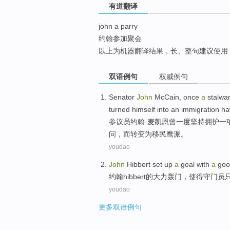
有道翻译
top
john a parry
约翰参加聚会
以上为机器翻译结果，长、整句建议使用
双语例句
权威例句
Senator
John
McCain
,
once
a
stalwar
turned himself
into
an
immigration
ha
参议员
约翰·
麦凯恩
曾
一度坚持拥护
一
问，而转变为移民
鹰派
。
youdao
John
Hibbert set up
a
goal
with
a
good
约翰
hibbert
的大力轰门，使得
守门员
youdao
更多双语例句