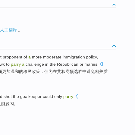
人工翻译
。
t
proponent of
a
more
moderate
immigration
policy
,
wk
to
parry
a
challenge in
the Republican
primaries
.
项
更加
温和
的
移民
政策
，但
为
在
共和党预选赛中避免相关质
 shot the goalkeeper
could only
parry
.
只能
躲闪
。