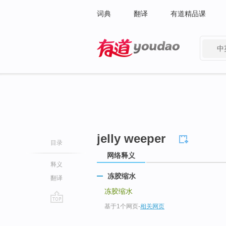
词典
翻译
有道精品课
中
有道 - 网易旗下搜索
jelly weeper
目录
网络释义
释义
冻胶缩水
翻译
冻胶缩水
基于1个网页
-
相关网页
go
top