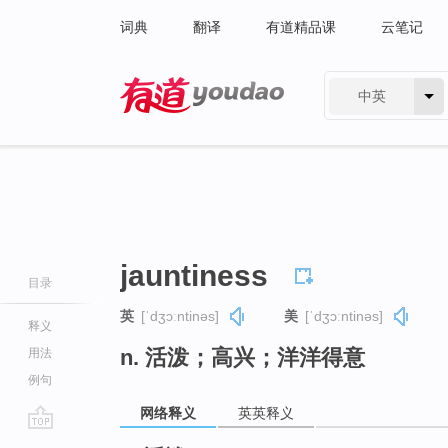
词典
翻译
有道精品课
云笔记
中英
有道 - 网易旗下搜索
jauntiness
目录
英
[ˈdʒɔːntinəs]
美
[ˈdʒɔːntinəs]
释义
n. 活泼；高兴；洋洋得意
用法
例句
网络释义
英英释义
go