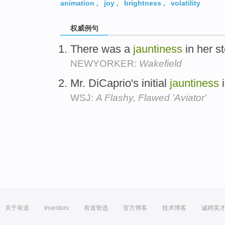
animation
,
joy
,
brightness
,
volatility
权威例句
There was a
jauntiness
in her s
NEWYORKER:
Wakefield
Mr. DiCaprio's initial
jauntiness
i
WSJ:
A Flashy, Flawed 'Aviator'
关于有道
Investors
有道智选
官方博客
技术博客
诚聘英