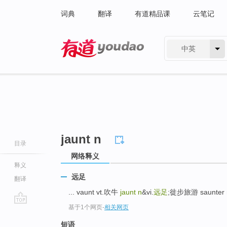
词典
翻译
有道精品课
云笔记
中英
有道 - 网易旗下搜索
jaunt n
目录
网络释义
释义
远足
翻译
... vaunt vt.吹牛
jaunt n
&vi.
远足
;徙步旅游 saunter 
基于1个网页
-
相关网页
go
top
短语