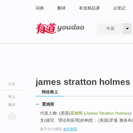
词典
翻译
有道精品课
云笔记
中英
有道 - 网易旗下搜索
james stratton holmes
目录
网络释义
释义
霍姆斯
翻译
代表人物: (美国)
霍姆斯
(
James Stratton Holmes
)
支(描写、理论和应用)的构想； (美国)罗曼·雅各布逊(Roman
go
基于32个网页
-
相关网页
top