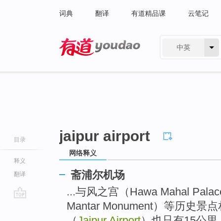
词典
翻译
有道精品课
云笔记
中英
有道 - 网易旗下搜索
jaipur airport
目录
网络释义
释义
斋浦尔机场
翻译
...与风之宫（Hawa Mahal Pa
Mantar Monument）等历史
go
top
（
Jaipur Airport
）也只有15公里