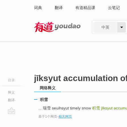
词典
翻译
有道精品课
云笔记
中英
有道 - 网易旗下搜索
jīksyut accumulation o
目录
网络释义
释义
积雪
翻译
... 瑞雪 seuihsyut timely snow
积雪
jīksyut accumu
基于1个网页
-
相关网页
go
top