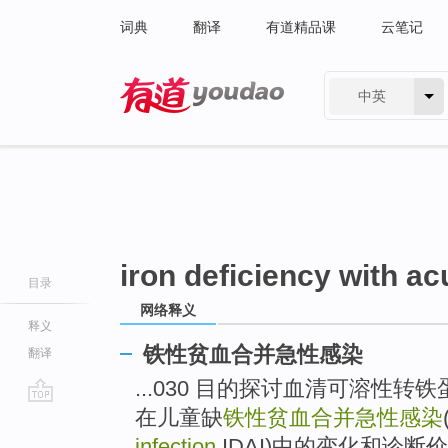
词典
翻译
有道精品课
云笔记
中英
有道 - 网易旗下搜索
iron deficiency with ac
目录
网络释义
释义
铁性贫血合并急性感染
翻译
...030 目的探讨血清可溶性转铁蛋
在儿童缺
铁性贫血合并急性感染
go
top
infection
,IDAI)中的变化和诊断价