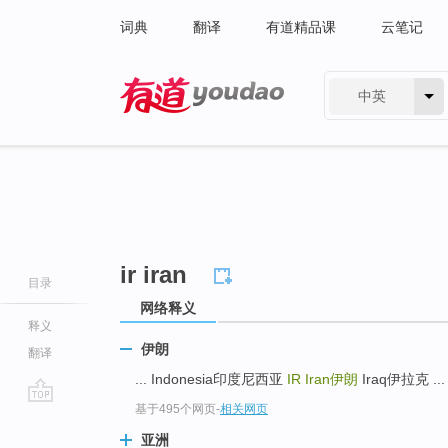
词典
翻译
有道精品课
云笔记
中英
有道 - 网易旗下搜索
ir iran
目录
网络释义
释义
伊朗
翻译
... Indonesia印度尼西亚
IR Iran
伊朗
Iraq伊拉克 ...
基于495个网页
-
相关网页
go
top
亚洲