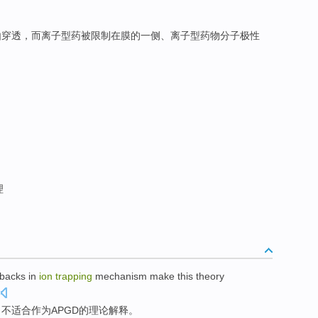
自由穿透，而离子型药被限制在膜的一侧、离子型药物分子极性
。
理
backs in
ion
trapping
mechanism
make this
theory
，不
适合
作为
APGD
的理论
解释
。