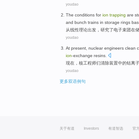
youdao
The
conditions
for
ion
trapping
are
st
and
bunch
trains
in
storage
rings
bas
从
线性
理论出发
，
研究了
电子束
团
在
youdao
At present
,
nuclear
engineers
clean
c
ion
-exchange
resins
.
现在
，
核
工程师们
清除
装置中的
钴
离
youdao
更多双语例句
关于有道
Investors
有道智选
官