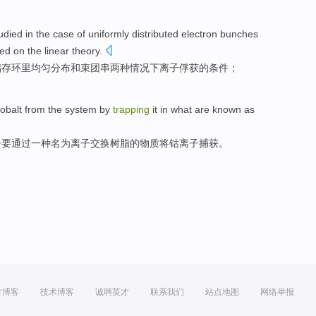
udied
in
the
case
of
uniformly
distributed
electron bunches
ed
on the
linear
theory
.
储存
环
里
均匀
分布
和
束
团串两
种情况下
离子
俘获
的
条件
；
obalt
from the system
by
trapping
it in what are
known as
子要
通过
一种
名为
离子交换树脂的物质将钴离子
捕获
。
方博客
技术博客
诚聘英才
联系我们
站点地图
网络举报