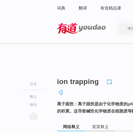
词典
翻译
有道精品课
中
有道 - 网易旗下搜索
ion trapping
目录
释义
离子困扰：离子困扰是由于化学物质的p
例句
的积累。这导致碱性化学物质在细胞质等
go
网络释义
英英释义
top