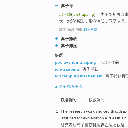
离子障
离子障
(
ion trapping
):非离子型药可
大，水溶性高.，脂溶性低，不易转运
基于198个网页
-
相关网页
离子捕获
离子捕捉
短语
positive-ion trapping
正离子俘获
ion-trapping
离子俘获
ion trapping mechanism
离子捕获机
更多
网络短语
双语例句
权威例句
The research work
showed that
draw
unsuited
for
explanation
APGD
in air.
研究
表明
离子
捕获
机理
存在
理论
缺陷