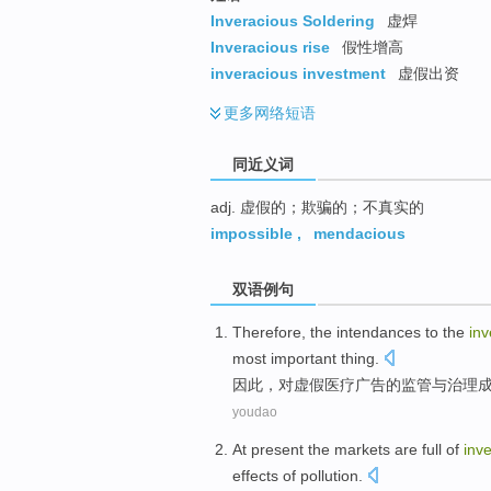
top
Inveracious Soldering
虚焊
Inveracious rise
假性增高
inveracious investment
虚假出资
更多
网络短语
同近义词
adj. 虚假的；欺骗的；不真实的
impossible
,
mendacious
双语例句
Therefore
, the
intendances to
the
inv
most important thing.
因此
，对
虚假
医疗
广告
的
监管
与治理
youdao
At present the
markets
are full of
inv
effects of
pollution
.