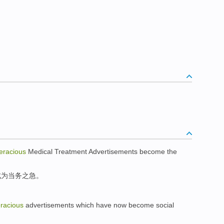
eracious
Medical Treatment
Advertisements
become
the
成为
当务之急。
eracious
advertisements
which
have now
become
social