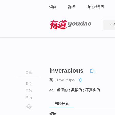
词典
翻译
有道精品课
中
有道 - 网易旗下搜索
inveracious
目录
英
[ˌɪnvəˈreɪʃəs]
释义
adj. 虚假的；欺骗的；不真实的
用法
例句
网络释义
go
短语