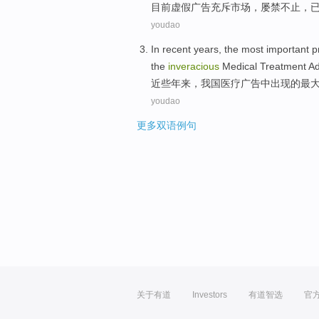
目前
虚假
广告
充斥
市场
，屡禁不止，
youdao
In recent years
,
the
most important
p
the
inveracious
Medical Treatment
Ad
近些年
来，
我国
医疗
广告
中
出现
的
最
youdao
更多双语例句
关于有道
Investors
有道智选
官