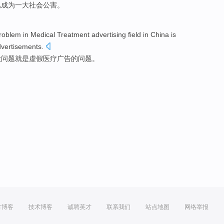
已
成为
一大
社会
公害
。
roblem
in
Medical
Treatment
advertising
field
in China
is
vertisements
.
大
问题
就是
虚假
医疗
广告
的问题。
方博客
技术博客
诚聘英才
联系我们
站点地图
网络举报