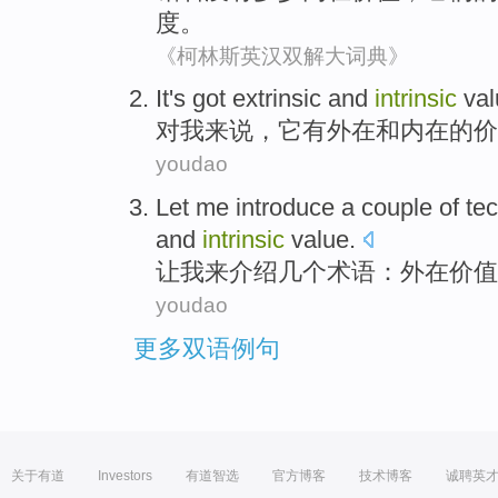
度。
《柯林斯英汉双解大词典》
It
's got
extrinsic
and
intrinsic
va
对
我来说
，
它
有
外在
和
内在
的
价
youdao
Let
me
introduce
a couple
of
te
and
intrinsic
value.
让
我
来介绍
几个
术语
：
外在
价值
youdao
更多双语例句
关于有道
Investors
有道智选
官方博客
技术博客
诚聘英