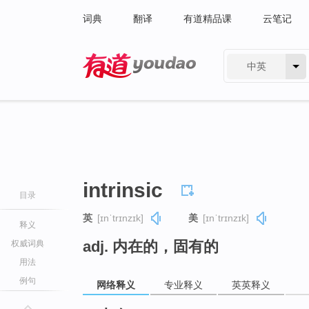
词典
翻译
有道精品课
云笔记
中英
有道 - 网易旗下搜索
intrinsic
目录
英
[ɪnˈtrɪnzɪk]
美
[ɪnˈtrɪnzɪk]
释义
adj. 内在的，固有的
权威词典
用法
例句
网络释义
专业释义
英英释义