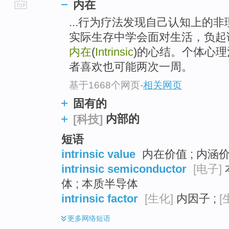
内在
go
...行为疗法发现自己认知上的
top
实际生存中学会面对生活，负起
内在
(
Intrinsic
)的心结。个体心
者喜欢也可能两次一周。
基于1668个网页
-
相关网页
固有的
内部的
[科技]
短语
intrinsic value
内在价值 ; 内涵价
intrinsic semiconductor
[电子]
体 ; 本质半导体
intrinsic factor
[生化]
内因子 ;
[
更多
网络短语