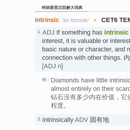
柯林斯英汉双解大词典
intrinsic
CET6 TE
/ɪnˈtrɪnsɪk/
ADJ
If something has
intrinsic
1.
interest, it is valuable or intere
basic nature or character, and n
connection with other thin
[ADJ n]
Diamonds have little intrins
例：
almost entirely on their scarc
钻石没有多少内在价值，它
程度。
intrinsically
ADV
固有地
2.