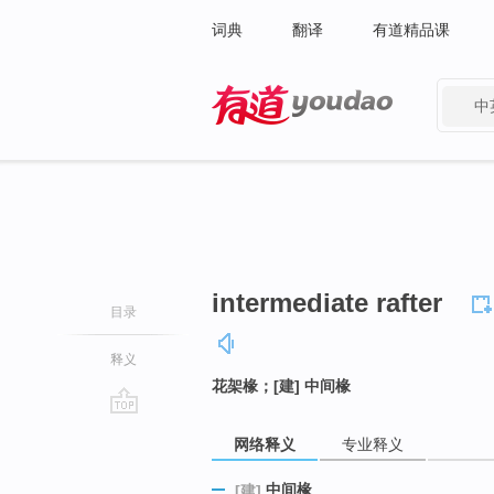
词典
翻译
有道精品课
中
有道 - 网易旗下搜索
intermediate rafter
目录
释义
花架椽；[建] 中间椽
go
网络释义
专业释义
top
中间椽
[建]