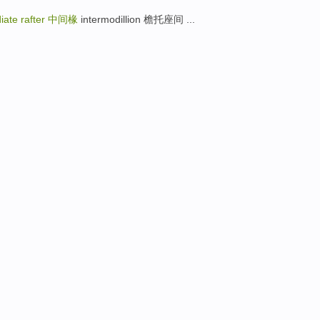
iate rafter
中间椽
intermodillion 檐托座间 ...