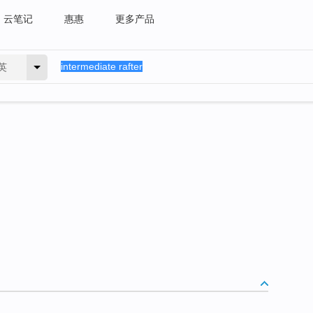
云笔记
惠惠
更多产品
英