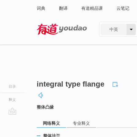
词典
翻译
有道精品课
云笔记
中英
有道 - 网易旗下搜索
integral type flange
目录
释义
整体凸缘
go
网络释义
专业释义
top
整体法兰