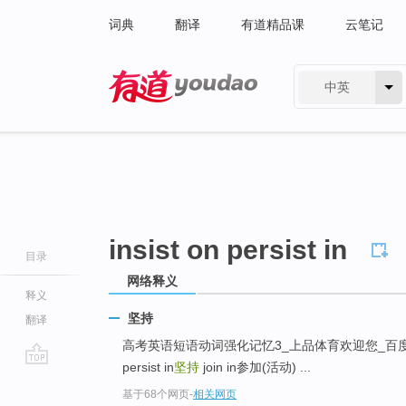
词典
翻译
有道精品课
云笔记
中英
有道 - 网易旗下搜索
insist on persist in
目录
网络释义
释义
坚持
翻译
高考英语短语动词强化记忆3_上品体育欢迎您_百度空... ...
persist in
坚持
join in参加(活动) ...
go
基于68个网页
-
相关网页
top