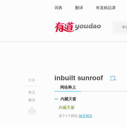
词典
翻译
有道精品课
中
有道 - 网易旗下搜索
inbuilt sunroof
目录
网络释义
释义
内藏天窗
翻译
内藏天窗
基于1个网页
-
相关网页
go
top