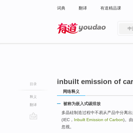
词典
翻译
有道精品课
中
有道 - 网易旗下搜索
inbuilt emission of ca
目录
网络释义
释义
被称为嵌入式碳排放
翻译
多晶硅制造过程中不易从产品中分离出
(IEC，
Inbuilt Emission of Carbon
)。
go
忽视。
top