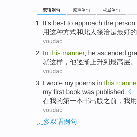
双语例句
原声例句
权威例句
It
's
best
to
approach
the person
用
这种
方式
和
此人
接洽
是
最好
的
youdao
In
this
manner
,
he
ascended
gra
就
这样
，
他
逐渐
上升
到
最高层
。
youdao
I
wrote my poems
in
this
manne
my first book was published.
在
我的第一本书出版之前，我用
youdao
更多双语例句