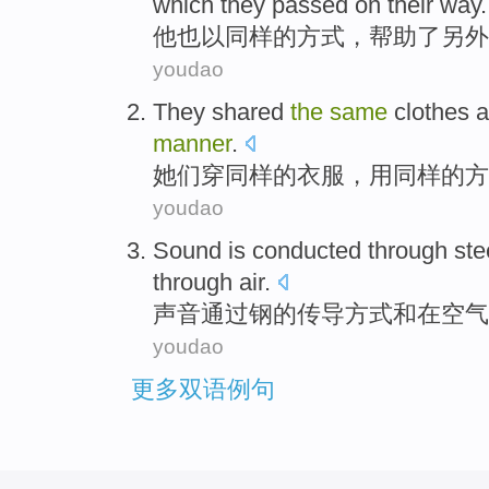
which
they
passed
on their way.
他
也
以
同样
的
方式
，
帮助
了
另外
youdao
T
hey shared
the
same
clothes a
manner
.
她
们穿同样的衣服，用同样的方
youdao
Sound
is conducted
through
ste
through
air
.
声音
通过
钢
的传导
方式
和
在
空气
youdao
更多双语例句