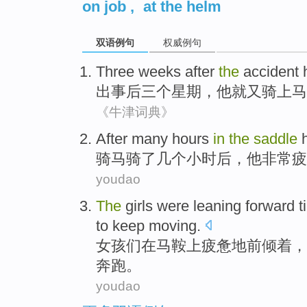
on job
,
at the helm
双语例句
权威例句
Three
weeks
after
the
accident
出
事后
三个
星期
，
他
就又
骑上马
《牛津词典》
After
many hours
in
the
saddle
骑马骑
了
几个
小时
后
，
他
非常
疲
youdao
The
girls
were
leaning forward
t
to
keep
moving
.
女孩
们
在
马鞍
上
疲惫
地前
倾
着，
奔跑。
youdao