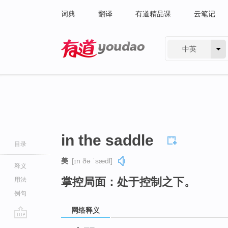
词典
翻译
有道精品课
云笔记
中英
有道 - 网易旗下搜索
in the saddle
目录
美
[ɪn ðə ˈsædl]
释义
掌控局面：处于控制之下。
用法
例句
网络释义
go