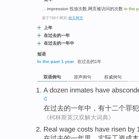
... impression 投放次数,网页被访问的次数
in the 
基于798个网页
-
相关网页
上年
在过去的一年
在过去的一年中
短语
In the past 1 year
在过去的1年
双语例句
原声例句
权威例句
A
dozen
inmates
have
abscond
在
过去
的
一
年中
，
有
十二
个罪犯
《柯林斯英汉双解大词典》
Real
wage
costs
have risen
by
在
过去
的一年里，
实际
工资
成本