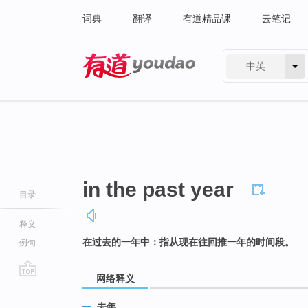
词典
翻译
有道精品课
云笔记
中英
有道 - 网易旗下搜索
in the past year
目录
释义
在过去的一年中：指从现在往回推一年的时间段。
例句
网络释义
go
top
去年