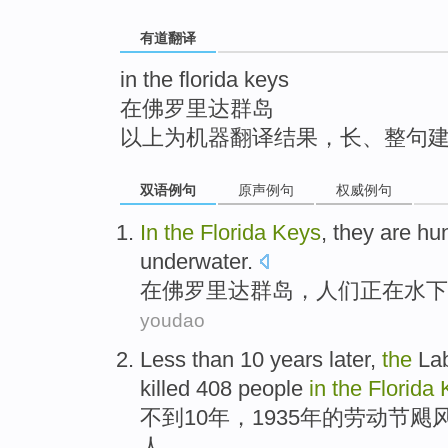
top
有道翻译
in the florida keys
在佛罗里达群岛
以上为机器翻译结果，长、整句
双语例句
原声例句
权威例句
In
the
Florida
Keys
,
they
are
hun
underwater
.
在
佛罗里达
群岛
，
人们
正在
水下
youdao
Less than
10
years
later,
the
La
killed
408
people
in
the
Florida
不到
10
年
，1935年
的
劳动节
飓
人
。