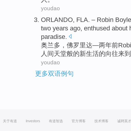
youdao
ORLANDO
,
FLA
. –
Robin
Boyl
two
years ago
,
enthused
about
paradise
.
奥兰多
，
佛罗里达
—
两
年前
Rob
人间天堂般的新
生活
的向往
来到
youdao
更多双语例句
关于有道
Investors
有道智选
官方博客
技术博客
诚聘英