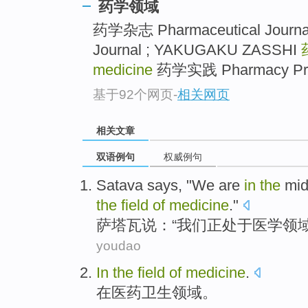
药学领域
药学杂志 Pharmaceutical Journal 
Journal ; YAKUGAKU ZASSHI
medicine
药学实践 Pharmacy Prac
基于92个网页
-
相关网页
相关文章
双语例句
权威例句
Satava
says
, "
We
are
in
the
mid
the
field
of
medicine
."
萨塔瓦
说
：“
我们
正
处于
医学
领
youdao
In
the
field
of
medicine
.
在
医药
卫生
领域
。