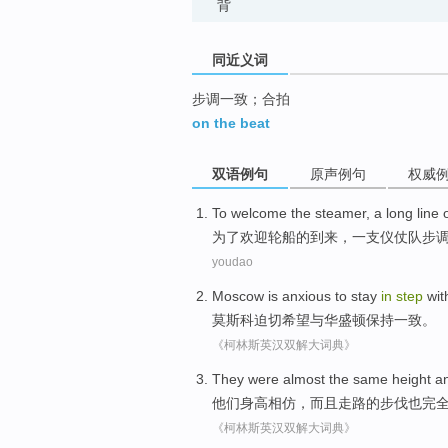
背
同近义词
步调一致；合拍
on the beat
双语例句
原声例句
权威
To
welcome
the steamer
, a long line
为了
欢迎
轮船
的
到来，一支
仪仗队
步
youdao
Moscow
is
anxious
to
stay
in
step
wit
莫斯科
迫切
希望
与
华盛顿
保持
一致
。
《柯林斯英汉双解大词典》
They
were almost
the
same
height
an
他们
身高相仿
，而且走路
的
步伐
也
完
《柯林斯英汉双解大词典》