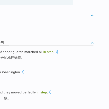
例句
of
honor
guards
marched
all
in
step
.
调合拍地行进着
。
h
Washington
.
d they moved
perfectly
in
step
.
全
一致。