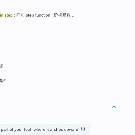
in step
:
同步
step function : 阶梯函数 ...
协调
致条件
 part of your foot, where it arches upward. 脚