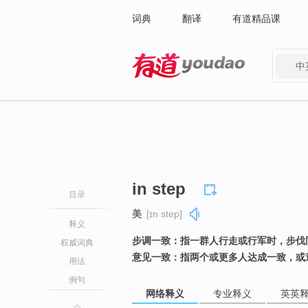
词典
翻译
有道精品课
中
有道 - 网易旗下搜索
in step
目录
美
[ɪn step]
释义
步调一致：指一群人行走或行军时，步伐
权威词典
意见一致：指两个或更多人达成一致，或
用法
例句
网络释义
专业释义
英英