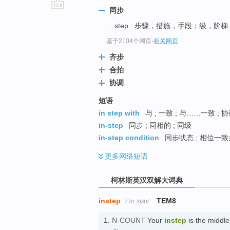
同步
go
... step : 步骤，措施，手段；级，阶梯
top
基于2104个网页
-
相关网页
齐步
合拍
协调
短语
in step with
与 ; 一致 ; 与……一致 ; 
in-step
同步 ; 同相的 ; 同级
in-step condition
同步状态 ; 相位一
更多
网络短语
柯林斯英汉双解大词典
instep
TEM8
/ˈɪnˌstɛp/
1.
N-COUNT
Your
instep
is the middle