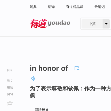
词典
翻译
有道精品课
云笔记
中英
有道 - 网易旗下搜索
in honor of
目录
释义
为了表示尊敬和钦佩：作为一种
用法
例句
佩。
go
网络释义