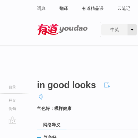
词典
翻译
有道精品课
云笔记
中英
有道 - 网易旗下搜索
in good looks
目录
释义
气色好；模样健康
例句
网络释义
go
top
气色好