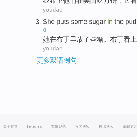
我
希望
他们
在
美国
吃
月饼，
它
看
youdao
She
puts
some
sugar
in
the
pud
她
在
布丁
里
放了
些
糖
。布丁
看上
youdao
更多双语例句
关于有道
Investors
有道智选
官方博客
技术博客
诚聘英