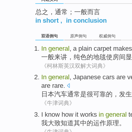
总之，通常；一般而言
in short
,
in conclusion
双语例句
原声例句
权威例句
In
general
,
a plain
carpet
makes
一般
来讲，
纯
色的
地毯
使
房间
显
《柯林斯英汉双解大词典》
In
general
,
Japanese
cars
are
v
are rare
.
日本
汽车
通常
是
很
可靠
的，
发生
《牛津词典》
I
know how
it
works
in
general
t
我
大致
知道
其中
的
运作原理
。
《牛津词典》