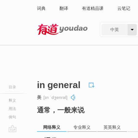
词典
翻译
有道精品课
云笔记
中英
有道 - 网易旗下搜索
in general
目录
美
[ɪn ˈdʒenrəl]
释义
通常，一般来说
用法
例句
网络释义
专业释义
英英释义
go