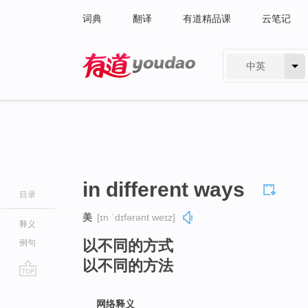
词典
翻译
有道精品课
云笔记
中英
有道 - 网易旗下搜索
in different ways
目录
美
[ɪn ˈdɪfərənt weɪz]
释义
以不同的方式
例句
以不同的方法
go
top
网络释义