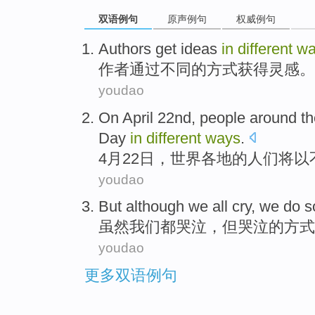
双语例句
原声例句
权威例句
A
uthors get ideas
in
different
wa
作
者通过不同的方式获得灵感。
youdao
O
n April 22nd, people around t
Day
in
different
ways
.
4
月22日，世界各地的人们将
youdao
But although
we
all
cry
, we do 
虽然
我们
都
哭泣
，但哭泣的
方式
youdao
更多双语例句