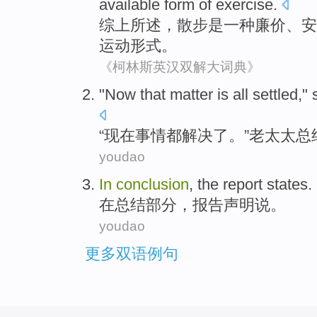
available
form
of
exercise
.
综
上所述，
散步
是
一种
廉价
、
安
运动
形式
。
《柯林斯英汉双解大词典》
"
Now
that matter
is all
settled
,"
“
现在
事情
都
解决了
。”
老太太
总
youdao
In
conclusion
, the
report
states
.
在
总结部分
，
报告
声明说
。
youdao
更多双语例句