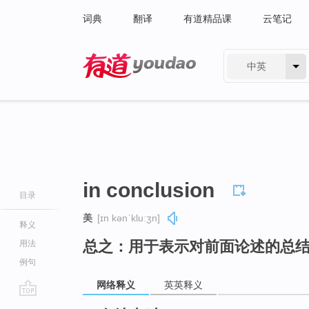
词典
翻译
有道精品课
云笔记
中英
有道 - 网易旗下搜索
in conclusion
目录
美
[ɪn kənˈkluːʒn]
释义
总之：用于表示对前面论述的总
用法
例句
网络释义
英英释义
go