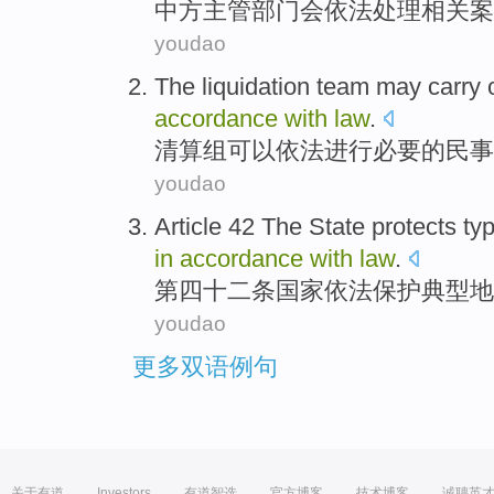
中方
主管部门
会
依法
处理
相关
案
youdao
The liquidation team may carry
accordance
with
law
.
清算组
可以依法进行
必要的
民事
youdao
Article 42
The
State
protects
typ
in
accordance
with
law
.
第四十二
条
国家
依法保护
典型
地
youdao
更多双语例句
关于有道
Investors
有道智选
官方博客
技术博客
诚聘英