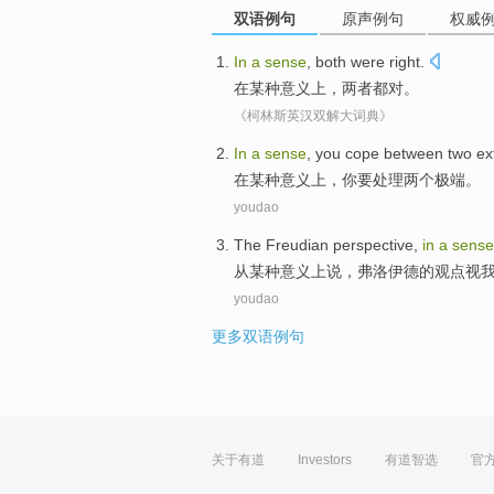
双语例句
原声例句
权威
In
a
sense
,
both
were
right
.
在
某种
意义上，
两者
都对。
《柯林斯英汉双解大词典》
In
a
sense
,
you
cope
between two
ex
在
某种
意义上，
你
要处理
两
个极端。
youdao
The Freudian
perspective,
in
a
sense
从
某种
意义上
说，弗洛伊德的观点
视
youdao
更多双语例句
关于有道
Investors
有道智选
官