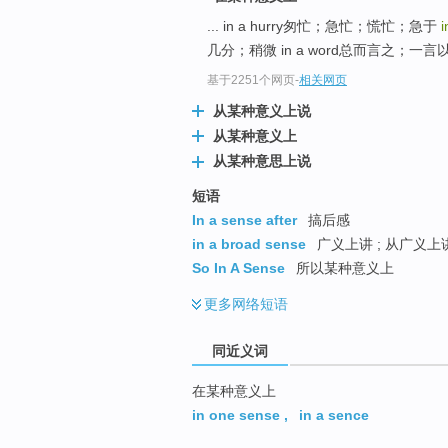
top
... in a hurry匆忙；急忙；慌忙；急于
i
几分；稍微 in a word总而言之；一言以蔽
基于2251个网页
-
相关网页
从某种意义上说
从某种意义上
从某种意思上说
短语
In a sense after
搞后感
in a broad sense
广义上讲 ; 从广义上
So In A Sense
所以某种意义上
更多
网络短语
同近义词
在某种意义上
in one sense
,
in a sence