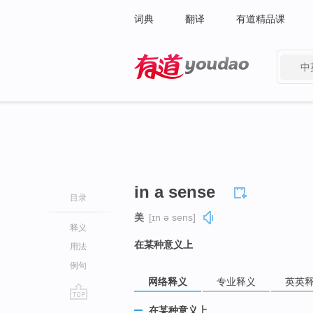
词典
翻译
有道精品课
中
有道 - 网易旗下搜索
in a sense
目录
美
[ɪn ə sens]
释义
在某种意义上
用法
例句
网络释义
专业释义
英英
go
在某种意义上