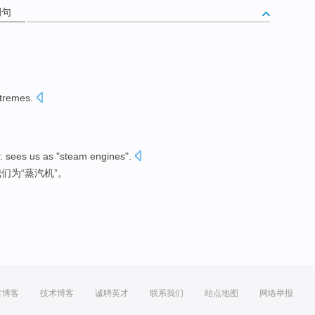
例句
tremes
.
:
sees
us
as
"
steam engines
".
我们
为“蒸汽机”。
方博客
技术博客
诚聘英才
联系我们
站点地图
网络举报