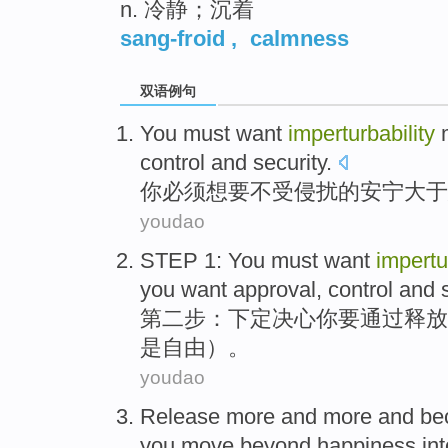
n. 冷静；沉着
sang-froid
,
calmness
双语例句
You
must
want
imperturbability
m
control
and
security
.
你
必须
想
要不受
侵扰
的安宁大于
youdao
STEP 1
:
You
must
want
impertu
you want approval, control and s
第二
步
：下定决心
你
要
通过释放
是
自由
）。
youdao
Release
more
and more and
be
you
move beyond
happiness
in