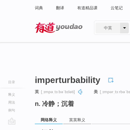
词典
翻译
有道精品课
云笔记
中英
有道 - 网易旗下搜索
imperturbability
目录
英
[ˌɪmpəˌtɜːbəˈbɪləti]
美
[ˌɪmpərˌtɜːrbəˈbɪl
释义
n. 冷静；沉着
用法
例句
网络释义
英英释义
go