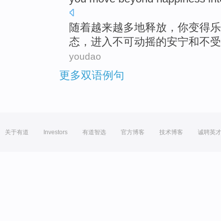
随着越来越
多地
释放
，
你
变得
乐
态，
进入
不可动摇的
安宁
和不受
youdao
更多双语例句
关于有道
Investors
有道智选
官方博客
技术博客
诚聘英